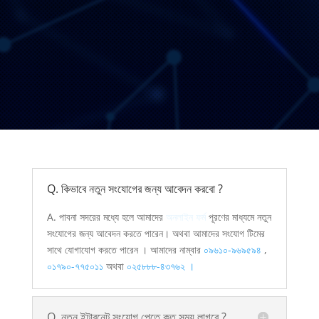
Q. কিভাবে নতুন সংযোগের জন্য আবেদন করবো ?
A. পাবনা সদরের মধ্যে হলে আমাদের
অনলাইন ফর্ম
পূরণের মাধ্যমে নতুন
সংযোগের জন্য আবেদন করতে পারেন। অথবা আমাদের সংযোগ টিমের
সাথে যোগাযোগ করতে পারেন । আমাদের নাম্বার
০৯৬১০-৯৬৯৫৯৪
,
০১৭৯০-৭৭৫০১১
অথবা
০২৫৮৮৮-৪৩৭৬২ ।
Q. নতুন ইন্টারনেট সংযোগ পেতে কত সময় লাগবে ?